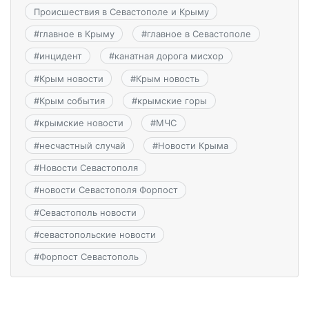
Происшествия в Севастополе и Крыму
#
главное в Крыму
#
главное в Севастополе
#
инцидент
#
канатная дорога мисхор
#
Крым новости
#
Крым новость
#
Крым события
#
крымские горы
#
крымские новости
#
МЧС
#
несчастный случай
#
Новости Крыма
#
Новости Севастополя
#
новости Севастополя Форпост
#
Севастополь новости
#
севастопольские новости
#
Форпост Севастополь