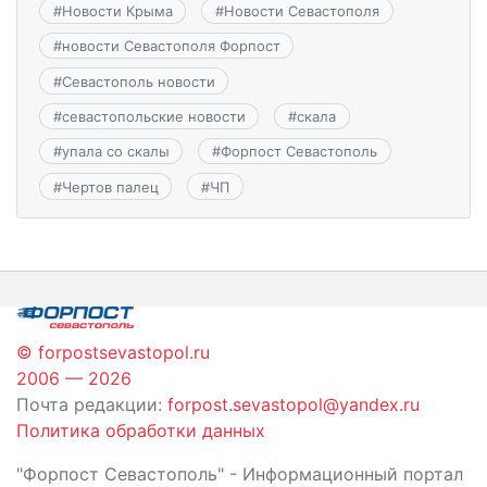
#
Новости Крыма
#
Новости Севастополя
#
новости Севастополя Форпост
#
Севастополь новости
#
севастопольские новости
#
скала
#
упала со скалы
#
Форпост Севастополь
#
Чертов палец
#
ЧП
© forpostsevastopol.ru
2006 — 2026
Почта редакции:
forpost.sevastopol@yandex.ru
Политика обработки данных
"Форпост Севастополь" - Информационный портал