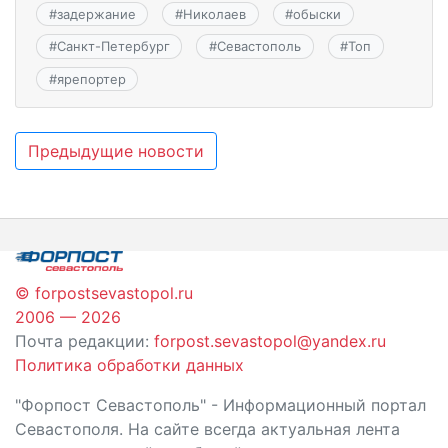
#
задержание
#
Николаев
#
обыски
#
Санкт-Петербург
#
Севастополь
#
Топ
#
ярепортер
Навигация
Предыдущие новости
по
записям
© forpostsevastopol.ru
2006 — 2026
Почта редакции:
forpost.sevastopol@yandex.ru
Политика обработки данных
"Форпост Севастополь" - Информационный портал
Севастополя. На сайте всегда актуальная лента