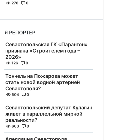
276
0
Я РЕПОРТЕР
Севастопольская ГК «Парангон»
признана «Строителем года –
2026»
126
0
Тоннель на Пожарова может
стать новой водной артерией
Севастополя?
504
0
Севастопольский депутат Кулагин
живет в параллельной мирной
реальности?
663
0
Апелляция Севастополя