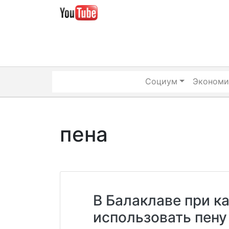
Skip
to
content
Социум
Экономи
пена
В Балаклаве при к
использовать пену