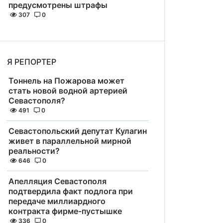
предусмотрены штрафы
307
0
Я РЕПОРТЕР
Тоннель на Пожарова может
стать новой водной артерией
Севастополя?
491
0
Севастопольский депутат Кулагин
живет в параллельной мирной
реальности?
646
0
Апелляция Севастополя
подтвердила факт подлога при
передаче миллиардного
контракта фирме-пустышке
336
0