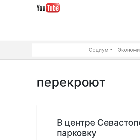
Skip
to
content
Социум
Экономи
перекроют
В центре Севастоп
парковку