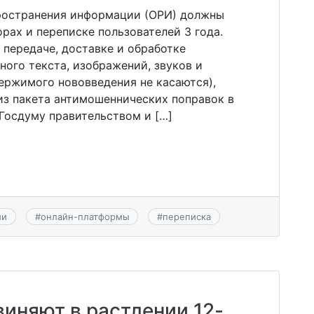
ространения информации (ОРИ) должны
орах и переписке пользователей 3 года.
 передаче, доставке и обработке
ого текста, изображений, звуков и
ержимого нововведения не касаются),
из пакета антимошеннических поправок в
 Госдуму правительством и […]
ми
#
онлайн-платформы
#
переписка
иняют в растлении 12-