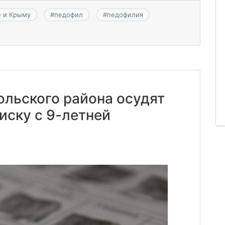
е и Крыму
#
педофил
#
педофилия
льского района осудят
иску с 9-летней