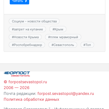
Читать
Социум - новости общества
#
запрет на купание
#
Крым
#
Новости Крыма
#
пляж мраморный
#
Роспобребнадзор
#
Севастополь
#
Топ
© forpostsevastopol.ru
2006 — 2026
Почта редакции:
forpost.sevastopol@yandex.ru
Политика обработки данных