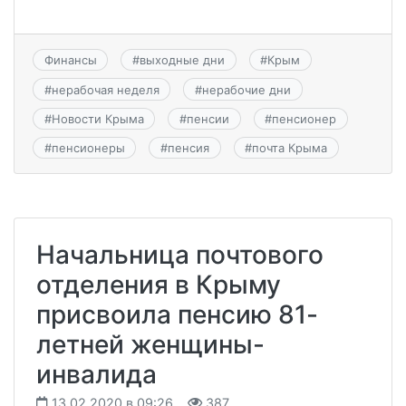
Финансы
#
выходные дни
#
Крым
#
нерабочая неделя
#
нерабочие дни
#
Новости Крыма
#
пенсии
#
пенсионер
#
пенсионеры
#
пенсия
#
почта Крыма
Начальница почтового
отделения в Крыму
присвоила пенсию 81-
летней женщины-
инвалида
13.02.2020 в 09:26
387