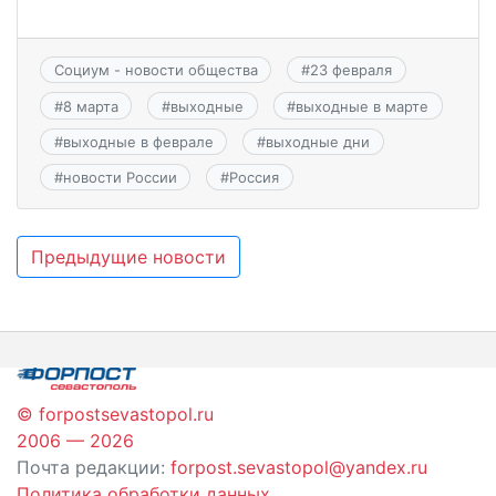
Социум - новости общества
#
23 февраля
#
8 марта
#
выходные
#
выходные в марте
#
выходные в феврале
#
выходные дни
#
новости России
#
Россия
Навигация
Предыдущие новости
по
записям
© forpostsevastopol.ru
2006 — 2026
Почта редакции:
forpost.sevastopol@yandex.ru
Политика обработки данных