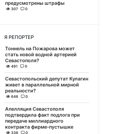
предусмотрены штрафы
307
0
Я РЕПОРТЕР
Тоннель на Пожарова может
стать новой водной артерией
Севастополя?
491
0
Севастопольский депутат Кулагин
живет в параллельной мирной
реальности?
646
0
Апелляция Севастополя
подтвердила факт подлога при
передаче миллиардного
контракта фирме-пустышке
336
0