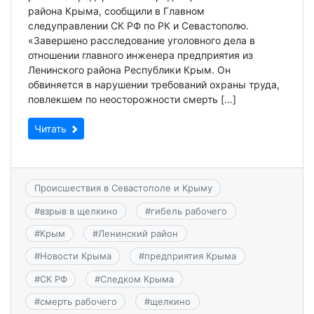
района Крыма, сообщили в Главном
следуправлении СК РФ по РК и Севастополю.
«Завершено расследование уголовного дела в
отношении главного инженера предприятия из
Ленинского района Республики Крым. Он
обвиняется в нарушении требований охраны труда,
повлекшем по неосторожности смерть […]
Читать
Происшествия в Севастополе и Крыму
#
взрыв в щелкино
#
гибель рабочего
#
Крым
#
Ленинский район
#
Новости Крыма
#
предприятия Крыма
#
СК РФ
#
Следком Крыма
#
смерть рабочего
#
щелкино