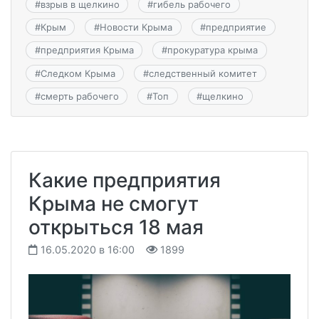
#
взрыв в щелкино
#
гибель рабочего
#
Крым
#
Новости Крыма
#
предприятие
#
предприятия Крыма
#
прокуратура крыма
#
Следком Крыма
#
следственный комитет
#
смерть рабочего
#
Топ
#
щелкино
Какие предприятия
Крыма не смогут
открыться 18 мая
16.05.2020 в 16:00
1899