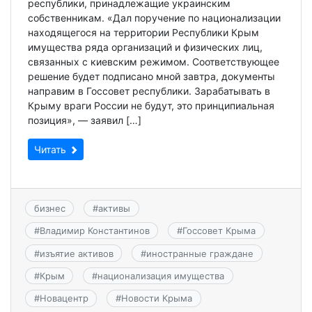
республики, принадлежащие украинским
собственникам. «Дал поручение по национализации
находящегося на территории Республики Крым
имущества ряда организаций и физических лиц,
связанных с киевским режимом. Соответствующее
решение будет подписано мной завтра, документы
направим в Госсовет республики. Зарабатывать в
Крыму враги России не будут, это принципиальная
позиция», — заявил […]
Читать
бизнес
#
активы
#
Владимир Константинов
#
Госсовет Крыма
#
изъятие активов
#
иностранные граждане
#
Крым
#
национализация имущества
#
Новацентр
#
Новости Крыма