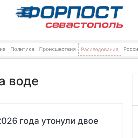
ка
Политика
Происшествия
Росс
Расследования
а воде
2026 года утонули двое