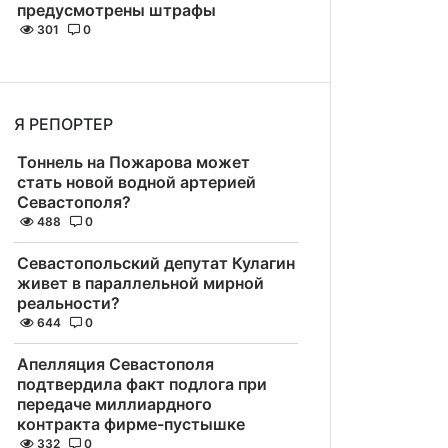
предусмотрены штрафы
301
0
Я РЕПОРТЕР
Тоннель на Пожарова может
стать новой водной артерией
Севастополя?
488
0
Севастопольский депутат Кулагин
живет в параллельной мирной
реальности?
644
0
Апелляция Севастополя
подтвердила факт подлога при
передаче миллиардного
контракта фирме-пустышке
332
0