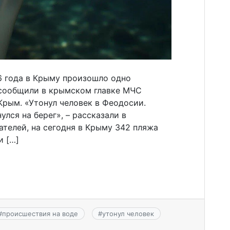
6 года в Крыму произошло одно
 сообщили в крымском главке МЧС
Крым. «Утонул человек в Феодосии.
улся на берег», – рассказали в
телей, на сегодня в Крыму 342 пляжа
и […]
#
происшествия на воде
#
утонул человек