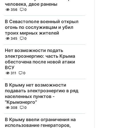
человека, двое ранены
356
0
В Севастополе военный открыл
огонь по сослуживцам и убил
троих мирных жителей
345
0
Нет возможности подать
электроэнергию: часть Крыма
обесточена после новой атаки
ВСУ
311
0
В Крыму нет возможности
подавать электроэнергию в ряд
населенных пунктов -
"Крымэнерго"
308
0
В Крыму ввели ограничения на
использование генераторов,