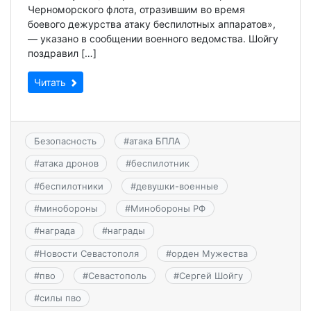
Черноморского флота, отразившим во время
боевого дежурства атаку беспилотных аппаратов»,
— указано в сообщении военного ведомства. Шойгу
поздравил […]
Читать
Безопасность
#
атака БПЛА
#
атака дронов
#
беспилотник
#
беспилотники
#
девушки-военные
#
минобороны
#
Минобороны РФ
#
награда
#
награды
#
Новости Севастополя
#
орден Мужества
#
пво
#
Севастополь
#
Сергей Шойгу
#
силы пво