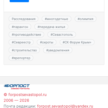
Расследования
#
многодетные
#
олимпия
#
парангон
#
передача жилья
#
противодействие
#
Севастополь
#
Севреестр
#
сироты
#
СК Форум Крым»
#
строительство
#
уведомления
#
ярепортер
© forpostsevastopol.ru
2006 — 2026
Почта редакции:
forpost.sevastopol@yandex.ru