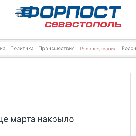
ка
Политика
Происшествия
Росс
Расследования
це марта накрыло