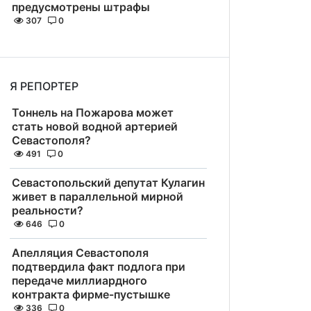
предусмотрены штрафы
307
0
Я РЕПОРТЕР
Тоннель на Пожарова может
стать новой водной артерией
Севастополя?
491
0
Севастопольский депутат Кулагин
живет в параллельной мирной
реальности?
646
0
Апелляция Севастополя
подтвердила факт подлога при
передаче миллиардного
контракта фирме-пустышке
336
0