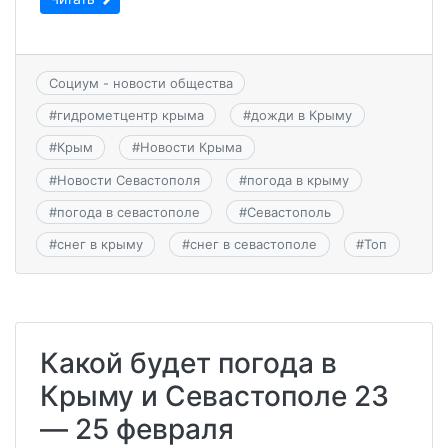
Социум - новости общества
#
гидрометцентр крыма
#
дожди в Крыму
#
Крым
#
Новости Крыма
#
Новости Севастополя
#
погода в крыму
#
погода в севастополе
#
Севастополь
#
снег в крыму
#
снег в севастополе
#
Топ
Какой будет погода в
Крыму и Севастополе 23
— 25 февраля