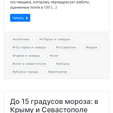
поставщика, которому переадресует работы,
оцененные почти в 130 […]
Читать
Аналитика
#
«Парки и скверы»
#
гбу парки и скверы
#
госзакупки
#
парки
#
парки и скверы
#
снег
#
снег в севастополе
#
уборка
#
уборка города
#
ярепортер
До 15 градусов мороза: в
Крыму и Севастополе