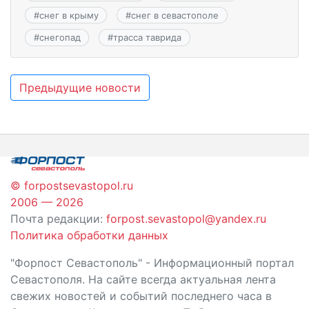
#
снег в крыму
#
снег в севастополе
#
снегопад
#
трасса таврида
Навигация
Предыдущие новости
по
записям
© forpostsevastopol.ru
2006 — 2026
Почта редакции:
forpost.sevastopol@yandex.ru
Политика обработки данных
"Форпост Севастополь" - Информационный портал
Севастополя. На сайте всегда актуальная лента
свежих новостей и событий последнего часа в