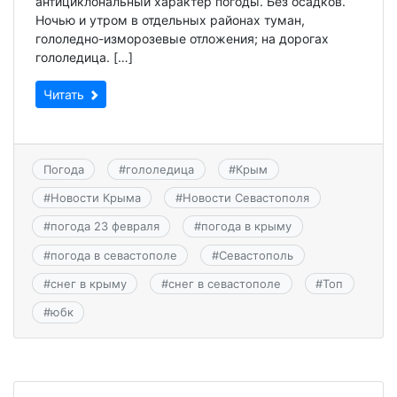
антициклональный характер погоды. Без осадков.
Ночью и утром в отдельных районах туман,
гололедно-изморозевые отложения; на дорогах
гололедица. […]
Читать
Погода
#
гололедица
#
Крым
#
Новости Крыма
#
Новости Севастополя
#
погода 23 февраля
#
погода в крыму
#
погода в севастополе
#
Севастополь
#
снег в крыму
#
снег в севастополе
#
Топ
#
юбк