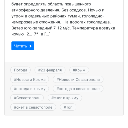
будет определять область повышенного
атмосферного давления. Без осадков. Ночью и
утром в отдельных районах туман, гололедно-
изморозевые отложения. На дорогах гололедица.
Ветер юго-западный 7-12 м/с. Температура воздуха
ночью -2…-7°, в […]
Читать
Погода
#
23 февраля
#
Крым
#
Новости Крыма
#
Новости Севастополя
#
погода в крыму
#
погода в севастополе
#
Севастополь
#
снег в крыму
#
снег в севастополе
#
Топ