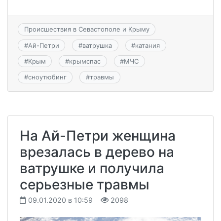
Происшествия в Севастополе и Крыму
#
Ай-Петри
#
ватрушка
#
катания
#
Крым
#
крымспас
#
МЧС
#
сноутюбинг
#
травмы
На Ай-Петри женщина
врезалась в дерево на
ватрушке и получила
серьезные травмы
09.01.2020 в 10:59
2098