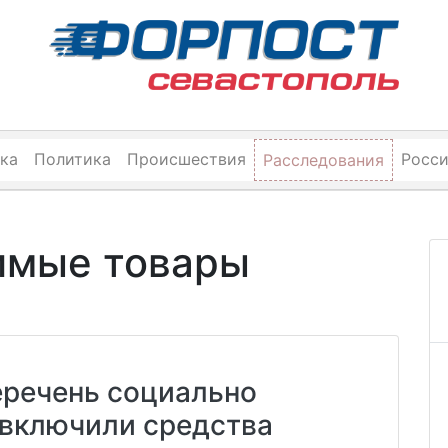
ка
Политика
Происшествия
Росс
Расследования
имые товары
еречень социально
 включили средства