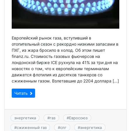
Европейский рынок газа, вступивший в
отопительный сезон с рекордно низкими запасами в
ПХГ, из жара бросило в холод. Об этом пишет
finanz.ru. Стоимость газовых фьючерсов на
лондонской бирже ICE рухнула на 41% за три дня на
новостях о том, что к европейским терминалам
движется флотилия из десятков танкеров со
сжиженным газом. Взлетавшие до 2204 доллара […]
Читать
энергетика
#
газ
#
Евросоюз
#
сжиженный газ
#
спг
#
энергетика