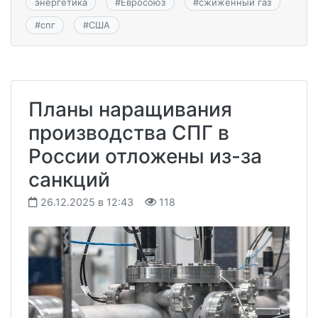
энергетика
#
Евросоюз
#
сжиженный газ
#
спг
#
США
Планы наращивания
производства СПГ в
России отложены из-за
санкций
26.12.2025 в 12:43
118