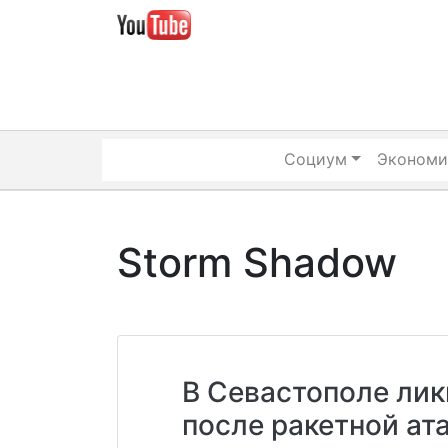
Skip
to
content
Социум
Экономи
Storm Shadow
В Севастополе ли
после ракетной ат