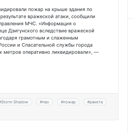
видировали пожар на крыше здания по
 результате вражеской атаки, сообщили
управления МЧС. «Информация о
ице Дзигунского вследствие вражеской
лагодаря грамотным и слаженным
России и Спасательной службы города
х метров оперативно ликвидировали», —
#
Storm Shadow
#
пво
#
пожар
#
ракета