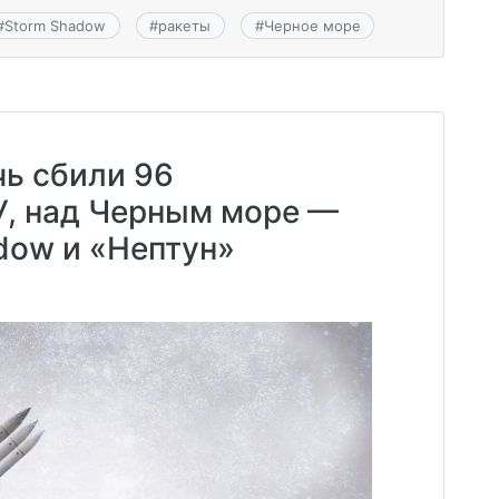
#
Storm Shadow
#
ракеты
#
Черное море
ь сбили 96
У, над Черным море —
adow и «Нептун»