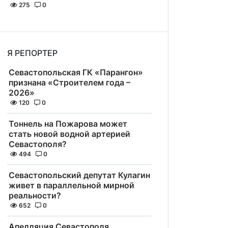
275
0
Я РЕПОРТЕР
Севастопольская ГК «Парангон»
признана «Строителем года –
2026»
120
0
Тоннель на Пожарова может
стать новой водной артерией
Севастополя?
494
0
Севастопольский депутат Кулагин
живет в параллельной мирной
реальности?
652
0
Апелляция Севастополя