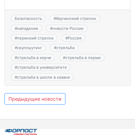
Безопасность
#
Керченский стрелок
#
нападение
#
новости России
#
пермский стрелок
#
Россия
#
скуллшутинг
#
стрельба
#
стрельба в керчи
#
стрельба в перми
#
стрельба в университете
#
стрельба в школе в казани
Навигация
Предыдущие новости
по
записям