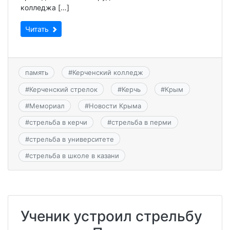
колледжа […]
Читать
память
#
Керченский колледж
#
Керченский стрелок
#
Керчь
#
Крым
#
Мемориал
#
Новости Крыма
#
стрельба в керчи
#
стрельба в перми
#
стрельба в университете
#
стрельба в школе в казани
Ученик устроил стрельбу