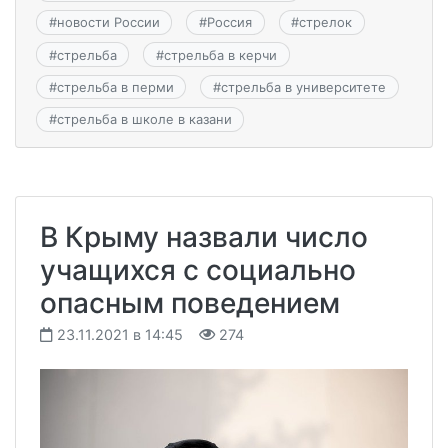
#
новости России
#
Россия
#
стрелок
#
стрельба
#
стрельба в керчи
#
стрельба в перми
#
стрельба в университете
#
стрельба в школе в казани
В Крыму назвали число
учащихся с социально
опасным поведением
23.11.2021 в 14:45
274