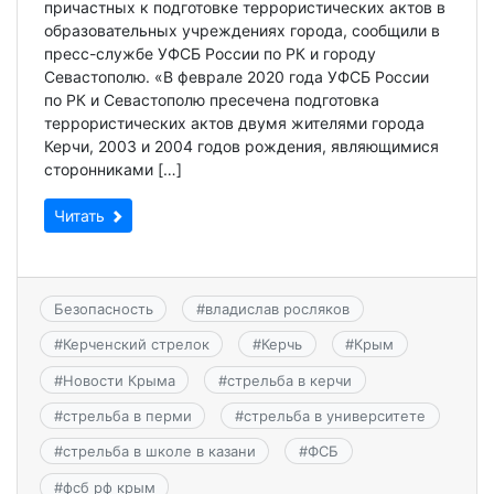
причастных к подготовке террористических актов в
образовательных учреждениях города, сообщили в
пресс-службе УФСБ России по РК и городу
Севастополю. «В феврале 2020 года УФСБ России
по РК и Севастополю пресечена подготовка
террористических актов двумя жителями города
Керчи, 2003 и 2004 годов рождения, являющимися
сторонниками […]
Читать
Безопасность
#
владислав росляков
#
Керченский стрелок
#
Керчь
#
Крым
#
Новости Крыма
#
стрельба в керчи
#
стрельба в перми
#
стрельба в университете
#
стрельба в школе в казани
#
ФСБ
#
фсб рф крым