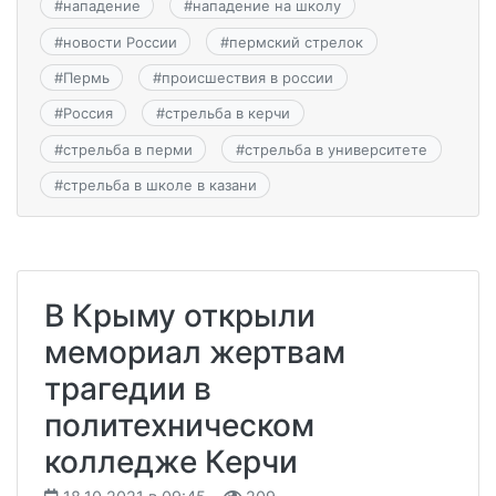
#
нападение
#
нападение на школу
#
новости России
#
пермский стрелок
#
Пермь
#
происшествия в россии
#
Россия
#
стрельба в керчи
#
стрельба в перми
#
стрельба в университете
#
стрельба в школе в казани
В Крыму открыли
мемориал жертвам
трагедии в
политехническом
колледже Керчи