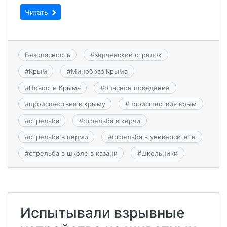
Читать
Безопасность
#
Керченский стрелок
#
Крым
#
Минобраз Крыма
#
Новости Крыма
#
опасное поведение
#
происшествия в крыму
#
происшествия крым
#
стрельба
#
стрельба в керчи
#
стрельба в перми
#
стрельба в университете
#
стрельба в школе в казани
#
школьники
Испытывали взрывные