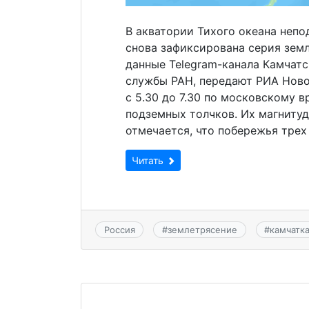
В акватории Тихого океана непо
снова зафиксирована серия зем
данные Telegram-канала Камчат
службы РАН, передают РИА Ново
с 5.30 до 7.30 по московскому 
подземных толчков. Их магнитуда
отмечается, что побережья трех
Читать
Россия
#
землетрясение
#
камчатк