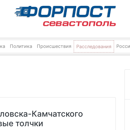
ка
Политика
Происшествия
Росс
Расследования
вловска-Камчатского
вые толчки