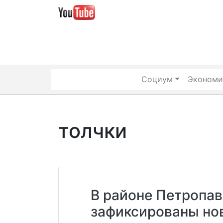
Skip
to
content
Социум
Экономи
толчки
В районе Петропа
зафиксированы но