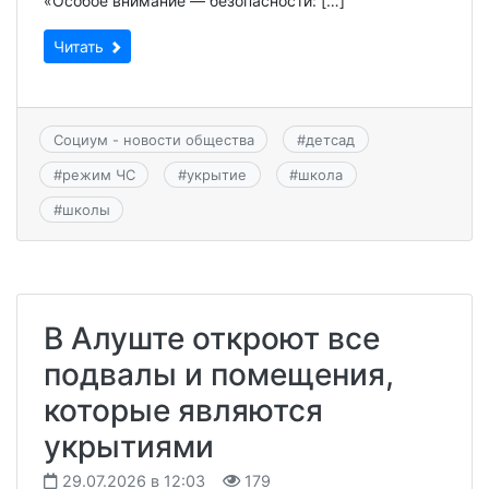
«Особое внимание — безопасности: […]
Читать
Социум - новости общества
#
детсад
#
режим ЧС
#
укрытие
#
школа
#
школы
В Алуште откроют все
подвалы и помещения,
которые являются
укрытиями
29.07.2026 в 12:03
179