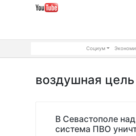
Skip
to
content
Социум
Экономи
воздушная цель
В Севастополе на
система ПВО унич