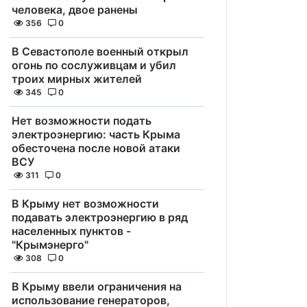
человека, двое ранены
356
0
В Севастополе военный открыл
огонь по сослуживцам и убил
троих мирных жителей
345
0
Нет возможности подать
электроэнергию: часть Крыма
обесточена после новой атаки
ВСУ
311
0
В Крыму нет возможности
подавать электроэнергию в ряд
населенных пунктов -
"Крымэнерго"
308
0
В Крыму ввели ограничения на
использование генераторов,