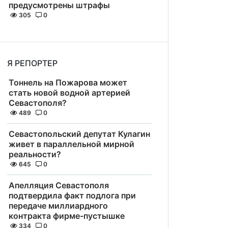
предусмотрены штрафы
305
0
Я РЕПОРТЕР
Тоннель на Пожарова может
стать новой водной артерией
Севастополя?
489
0
Севастопольский депутат Кулагин
живет в параллельной мирной
реальности?
645
0
Апелляция Севастополя
подтвердила факт подлога при
передаче миллиардного
контракта фирме-пустышке
334
0