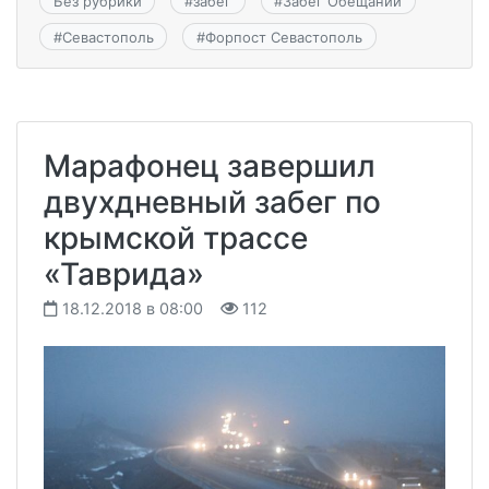
Без рубрики
#
забег
#
Забег Обещаний
#
Севастополь
#
Форпост Севастополь
Марафонец завершил
двухдневный забег по
крымской трассе
«Таврида»
18.12.2018 в 08:00
112