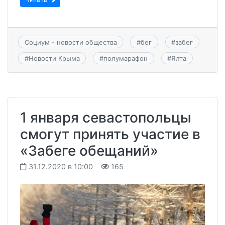
Социум - новости общества
#
бег
#
забег
#
Новости Крыма
#
полумарафон
#
Ялта
1 января севастопольцы
смогут принять участие в
«Забеге обещаний»
31.12.2020 в 10:00
165