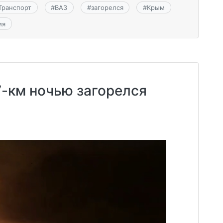
Транспорт
#
ВАЗ
#
загорелся
#
Крым
ия
7-км ночью загорелся