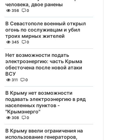
человека, двое ранены
356
0
В Севастополе военный открыл
огонь по сослуживцам и убил
троих мирных жителей
345
0
Нет возможности подать
электроэнергию: часть Крыма
обесточена после новой атаки
ВСУ
311
0
В Крыму нет возможности
подавать электроэнергию в ряд
населенных пунктов -
"Крымэнерго"
308
0
В Крыму ввели ограничения на
использование генераторов,