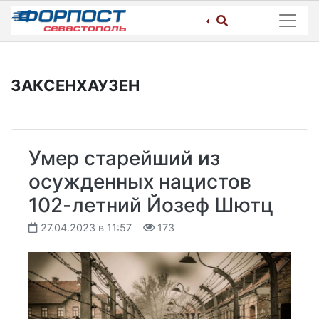
Skip
to
content
ЗАКСЕНХАУЗЕН
Умер старейший из
осужденных нацистов
102-летний Йозеф Шютц
27.04.2023 в 11:57
173