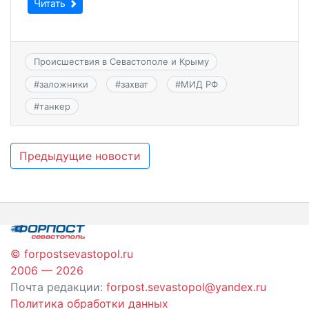
Читать
Происшествия в Севастополе и Крыму
#
заложники
#
захват
#
МИД РФ
#
танкер
Навигация
Предыдущие новости
по
записям
© forpostsevastopol.ru
2006 — 2026
Почта редакции:
forpost.sevastopol@yandex.ru
Политика обработки данных