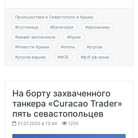
Происшествия в Севастополе и Крыму
#
гостиница
#
Евпатория
#
заложники
#
захват заложников
#
Крым
#
Новости Крыма
#
отель
#
угроза
#
угроза взрыва
#
ФСБ
#
фсб рф крым
На борту захваченного
танкера «Curacao Trader»
пять севастопольцев
21.07.2020 в 13:44
1255