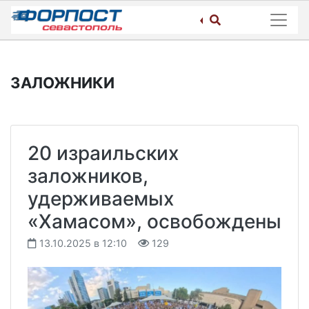
Skip
to
content
ЗАЛОЖНИКИ
20 израильских
заложников,
удерживаемых
«Хамасом», освобождены
13.10.2025 в 12:10
129