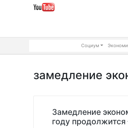
Skip
to
content
Социум
Экономи
замедление эко
Замедление эконо
году продолжится