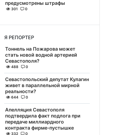
предусмотрены штрафы
301
0
Я РЕПОРТЕР
Тоннель на Пожарова может
стать новой водной артерией
Севастополя?
488
0
Севастопольский депутат Кулагин
живет в параллельной мирной
реальности?
644
0
Апелляция Севастополя
подтвердила факт подлога при
передаче миллиардного
контракта фирме-пустышке
332
0