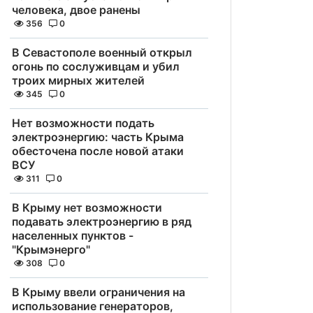
человека, двое ранены
356
0
В Севастополе военный открыл
огонь по сослуживцам и убил
троих мирных жителей
345
0
Нет возможности подать
электроэнергию: часть Крыма
обесточена после новой атаки
ВСУ
311
0
В Крыму нет возможности
подавать электроэнергию в ряд
населенных пунктов -
"Крымэнерго"
308
0
В Крыму ввели ограничения на
использование генераторов,