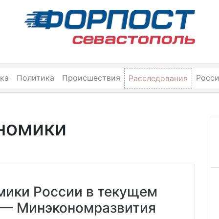
ка
Политика
Происшествия
Росс
Расследования
номики
мики России в текущем
 — Минэкономразвития