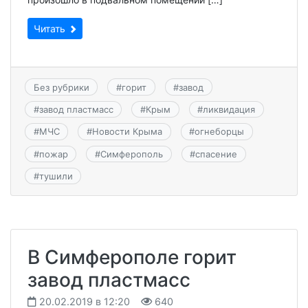
Читать
Без рубрики
#
горит
#
завод
#
завод пластмасс
#
Крым
#
ликвидация
#
МЧС
#
Новости Крыма
#
огнеборцы
#
пожар
#
Симферополь
#
спасение
#
тушили
В Симферополе горит
завод пластмасс
20.02.2019 в 12:20
640