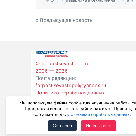
ЖКХ
#
аварийные отключения
#
гуп
Навигация
« Предыдущая новость
по
записям
© forpostsevastopol.ru
2006 — 2026
Почта редакции:
forpost.sevastopol@yandex.ru
Политика обработки данных
Мы используем файлы cookie для улучшения работы са
Продолжая использовать сайт и нажимая Принять, 
соглашаетесь с
условиями обработки данных
.
Согласен
Не согласен