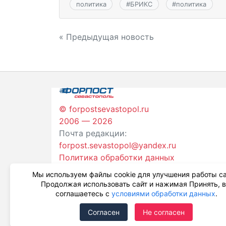
политика
#
БРИКС
#
политика
Навигация
« Предыдущая новость
по
записям
© forpostsevastopol.ru
2006 — 2026
Почта редакции:
forpost.sevastopol@yandex.ru
Политика обработки данных
Мы используем файлы cookie для улучшения работы са
Продолжая использовать сайт и нажимая Принять, 
соглашаетесь с
условиями обработки данных
.
Согласен
Не согласен