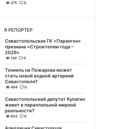
275
0
Я РЕПОРТЕР
Севастопольская ГК «Парангон»
признана «Строителем года –
2026»
120
0
Тоннель на Пожарова может
стать новой водной артерией
Севастополя?
494
0
Севастопольский депутат Кулагин
живет в параллельной мирной
реальности?
652
0
Апелляция Севастополя