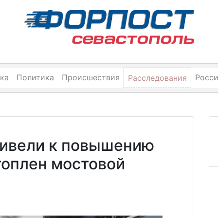
ка
Политика
Происшествия
Росс
Расследования
ривели к повышению
топлен мостовой