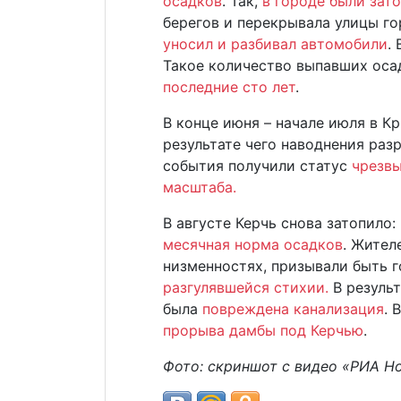
осадков
. Так,
в городе были зат
берегов и перекрывала улицы г
уносил и разбивал автомобили
.
Такое количество выпавших оса
последние сто лет
.
В конце июня – начале июля в К
результате чего наводнения раз
события получили статус
чрезвы
масштаба.
В августе Керчь снова затопило:
месячная норма осадков
. Жител
низменностях, призывали быть 
разгулявшейся стихии.
В результ
была
повреждена канализация
. 
прорыва дамбы под Керчью
.
Фото: скриншот с видео «РИА Н