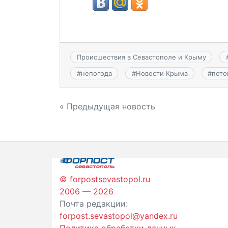
Происшествия в Севастополе и Крыму
#
непогода
#
Новости Крыма
#
пото
Навигация
« Предыдущая новость
по
записям
© forpostsevastopol.ru
2006 — 2026
Почта редакции:
forpost.sevastopol@yandex.ru