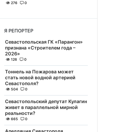
276
0
Я РЕПОРТЕР
Севастопольская ГК «Парангон»
признана «Строителем года –
2026»
126
0
Тоннель на Пожарова может
стать новой водной артерией
Севастополя?
504
0
Севастопольский депутат Кулагин
живет в параллельной мирной
реальности?
665
0
Апелляция Севастополя