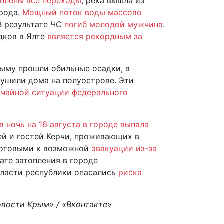
оплены все переходы
, река вышла из
орода.
Мощный поток воды массово
 В результате ЧС
погиб молодой мужчина
.
дков в Ялте
является рекордным за
рыму прошли обильные осадки, в
рушили дома на полуострове. Эти
чайной ситуации федерального
в ночь на 16 августа в городе выпала
ей и гостей Керчи, проживающих в
готовыми к возможной
эвакуации из-за
ате затопления в городе
Власти республики опасались
риска
овости Крым» / «Вконтакте»