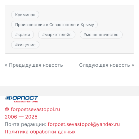
Криминал
Происшествия в Севастополе и Крыму
#
кража
#
маркетплейс
#
мошенничество
#
хищение
Навигация
« Предыдущая новость
Следующая новость »
по
записям
© forpostsevastopol.ru
2006 — 2026
Почта редакции:
forpost.sevastopol@yandex.ru
Политика обработки данных