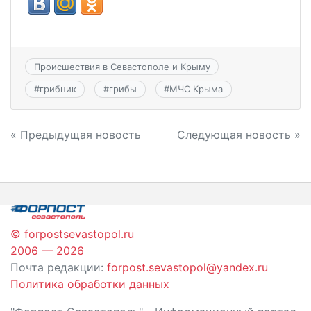
Происшествия в Севастополе и Крыму
#
грибник
#
грибы
#
МЧС Крыма
Навигация
« Предыдущая новость
Следующая новость »
по
записям
© forpostsevastopol.ru
2006 — 2026
Почта редакции:
forpost.sevastopol@yandex.ru
Политика обработки данных