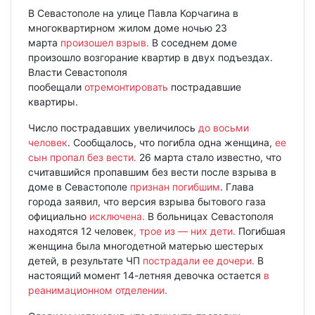
В Севастополе на улице Павла Корчагина в
многоквартирном жилом доме ночью 23
марта
произошел взрыв.
В соседнем доме
произошло возгорание квартир в двух подъездах.
Власти Севастополя
пообещали
отремонтировать
пострадавшие
квартиры.
Число пострадавших увеличилось
до восьми
человек
. Сообщалось, что погибла одна женщина,
ее
сын пропал без вести.
26 марта стало известно, что
считавшийся пропавшим без вести после взрыва в
доме в Севастополе
признан погибшим
. Глава
города заявил, что версия взрыва бытового газа
официально
исключена.
В больницах Севастополя
находятся 12 человек
, трое из — них дети.
Погибшая
женщина была многодетной матерью шестерых
детей, в результате ЧП
пострадали ее дочери.
В
настоящий момент 14-летняя девочка остается
в
реанимационном отделении.