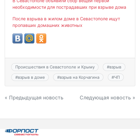
В Севастополе объявили сбор вещей первой
необходимости для пострадавших при взрыве дома
После взрыва в жилом доме в Севастополе ищут
пропавших домашних животных
Происшествия в Севастополе и Крыму
#
взрыв
#
взрыв в доме
#
взрыв на Корчагина
#
ЧП
Навигация
« Предыдущая новость
Следующая новость »
по
записям