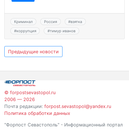
Криминал
Россия
#
взятка
#
коррупция
#
тимур иванов
Навигация
Предыдущие новости
по
записям
© forpostsevastopol.ru
2006 — 2026
Почта редакции:
forpost.sevastopol@yandex.ru
Политика обработки данных
"Форпост Севастополь" - Информационный портал