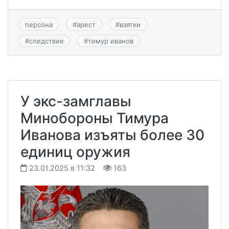
персона
#
арест
#
взятки
#
следствие
#
тимур иванов
У экс-замглавы
Минобороны Тимура
Иванова изъяты более 30
единиц оружия
23.01.2025 в 11:32
163