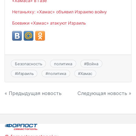
«Хамаса» в Газе
Нетаньяху: «Хамас» объявил Израилю войну
Боевики «Хамас» атакуют Израиль
Безопасность
политика
#
Война
#
Израиль
#
политика
#
Хамас
Навигация
« Предыдущая новость
Следующая новость »
по
записям