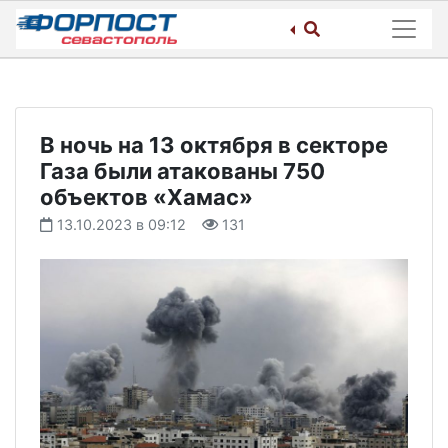
Skip
to
content
В ночь на 13 октября в секторе
Газа были атакованы 750
объектов «Хамас»
13.10.2023 в 09:12
131