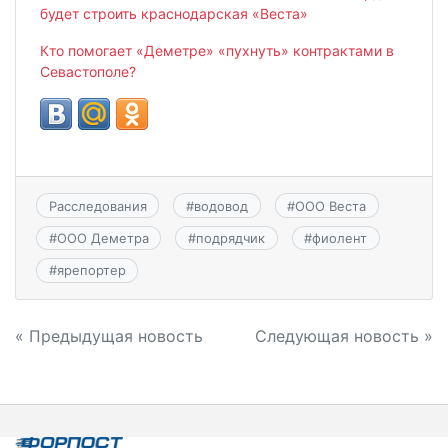
будет строить краснодарская «Веста»
Кто помогает «Деметре» «пухнуть» контрактами в
Севастополе?
Расследования
#
водовод
#
ООО Веста
#
ООО Деметра
#
подрядчик
#
фиолент
#
ярепортер
Навигация
« Предыдущая новость
Следующая новость »
по
записям