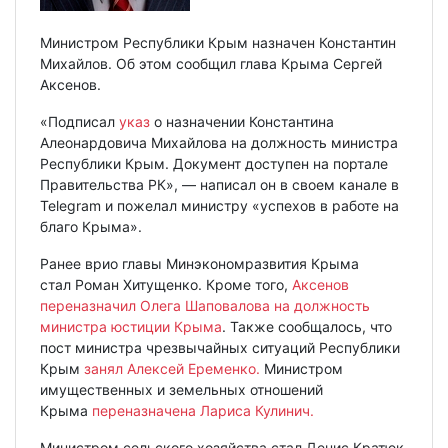
Министром Республики Крым назначен Константин
Михайлов. Об этом сообщил глава Крыма Сергей
Аксенов.
«Подписал
указ
о назначении Константина
Алеонардовича Михайлова на должность министра
Республики Крым. Документ доступен на портале
Правительства РК», — написал он в своем канале в
Telegram и пожелал министру «успехов в работе на
благо Крыма».
Ранее врио главы Минэкономразвития Крыма
стал Роман Хитущенко. Кроме того,
Аксенов
переназначил Олега Шаповалова на должность
министра юстиции Крыма
. Также сообщалось, что
пост министра чрезвычайных ситуаций Республики
Крым
занял Алексей Еременко.
Министром
имущественных и земельных отношений
Крыма
переназначена Лариса Кулинич.
Министром сельского хозяйства стал Денис Кратюк,