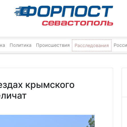
ка
Политика
Происшествия
Росс
Расследования
ездах крымского
еличат