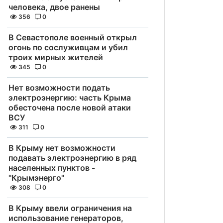
человека, двое ранены
356
0
В Севастополе военный открыл
огонь по сослуживцам и убил
троих мирных жителей
345
0
Нет возможности подать
электроэнергию: часть Крыма
обесточена после новой атаки
ВСУ
311
0
В Крыму нет возможности
подавать электроэнергию в ряд
населенных пунктов -
"Крымэнерго"
308
0
В Крыму ввели ограничения на
использование генераторов,