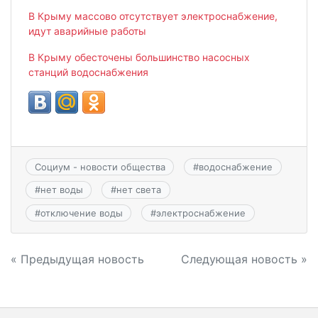
В Крыму массово отсутствует электроснабжение,
идут аварийные работы
В Крыму обесточены большинство насосных
станций водоснабжения
Социум - новости общества
#
водоснабжение
#
нет воды
#
нет света
#
отключение воды
#
электроснабжение
Навигация
« Предыдущая новость
Следующая новость »
по
записям