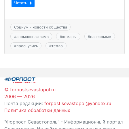
Читать
Социум - новости общества
#
аномальная зима
#
комары
#
насекомые
#
проснулись
#
тепло
© forpostsevastopol.ru
2006 — 2026
Почта редакции:
forpost.sevastopol@yandex.ru
Политика обработки данных
"Форпост Севастополь" - Информационный портал
Севастополя. На сайте всегда актуальная лента