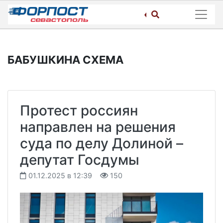
Skip
to
content
БАБУШКИНА СХЕМА
Протест россиян
направлен на решения
суда по делу Долиной –
депутат Госдумы
01.12.2025 в 12:39
150