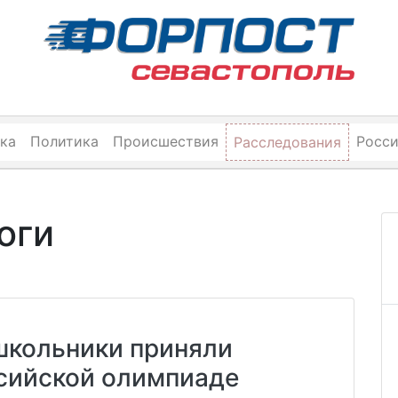
ка
Политика
Происшествия
Росс
Расследования
оги
школьники приняли
ссийской олимпиаде