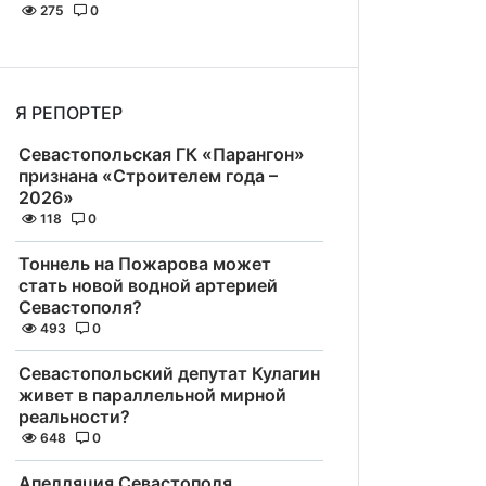
275
0
Я РЕПОРТЕР
Севастопольская ГК «Парангон»
признана «Строителем года –
2026»
118
0
Тоннель на Пожарова может
стать новой водной артерией
Севастополя?
493
0
Севастопольский депутат Кулагин
живет в параллельной мирной
реальности?
648
0
Апелляция Севастополя