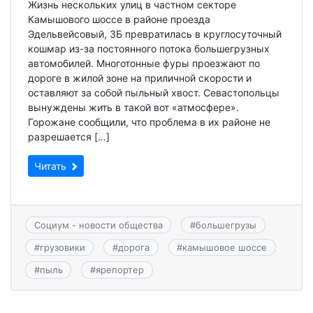
Жизнь нескольких улиц в частном секторе
Камышового шоссе в районе проезда
Эдельвейсовый, 3Б превратилась в круглосуточный
кошмар из-за постоянного потока большегрузных
автомобилей. Многотонные фуры проезжают по
дороге в жилой зоне на приличной скорости и
оставляют за собой пыльный хвост. Севастопольцы
вынуждены жить в такой вот «атмосфере».
Горожане сообщили, что проблема в их районе не
разрешается […]
Читать
Социум - новости общества
#
большегрузы
#
грузовики
#
дорога
#
камышовое шоссе
#
пыль
#
ярепортер