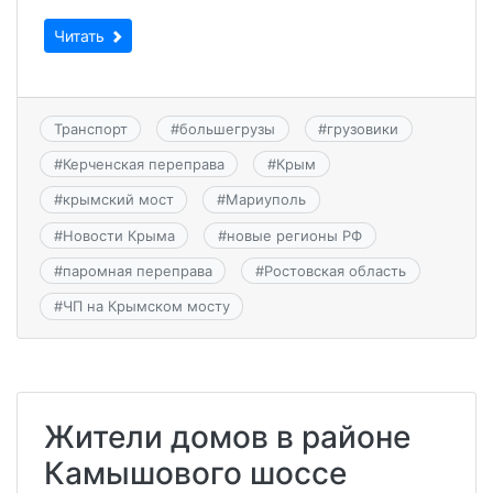
Читать
Транспорт
#
большегрузы
#
грузовики
#
Керченская переправа
#
Крым
#
крымский мост
#
Мариуполь
#
Новости Крыма
#
новые регионы РФ
#
паромная переправа
#
Ростовская область
#
ЧП на Крымском мосту
Жители домов в районе
Камышового шоссе