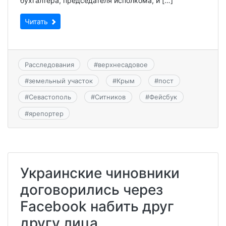
бухгалтера, председателя исполкома, и […]
Читать
Расследования
#
верхнесадовое
#
земельный участок
#
Крым
#
пост
#
Севастополь
#
Ситников
#
Фейсбук
#
ярепортер
Украинские чиновники
договорились через
Facebook набить друг
другу лица