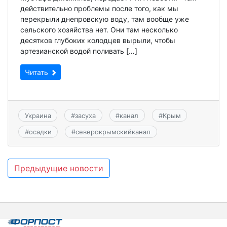
действительно проблемы после того, как мы
перекрыли днепровскую воду, там вообще уже
сельского хозяйства нет. Они там несколько
десятков глубоких колодцев вырыли, чтобы
артезианской водой поливать […]
Читать
Украина
#
засуха
#
канал
#
Крым
#
осадки
#
северокрымскийканал
Навигация
Предыдущие новости
по
записям