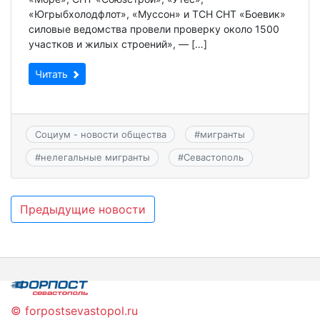
«Югрыбхолодфлот», «Муссон» и ТСН СНТ «Боевик»
силовые ведомства провели проверку около 1500
участков и жилых строений», — […]
Читать
Социум - новости общества
#
мигранты
#
нелегальные мигранты
#
Севастополь
Навигация
Предыдущие новости
по
записям
© forpostsevastopol.ru