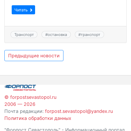
Читать
Транспорт
#
остановка
#
транспорт
Навигация
Предыдущие новости
по
записям
© forpostsevastopol.ru
2006 — 2026
Почта редакции:
forpost.sevastopol@yandex.ru
Политика обработки данных
"Форпост Севастополь" - Информационный портал